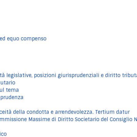
ità ed equo compenso
à legislative, posizioni giurisprudenziali e diritto tribut
butario
sul tema
isprudenza
ceità della condotta e arrendevolezza. Tertium datur
mmissione Massime di Diritto Societario del Consiglio No
ico