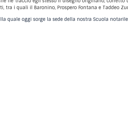
a che ne tracciò egli stesso il disegno originario, corret
sti, tra i quali il Baronino, Prospero Fontana e Taddeo Zu
la quale oggi sorge la sede della nostra Scuola notarile, e