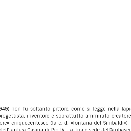
) non fu soltanto pittore, come si legge nella lapide
 progettista, inventore e soprattutto ammirato creatore
ore» cinquecentesco (la c. d. «fontana del Sinibaldi»)
ll' antica Casina di Pio IV - attuale sede dell'Ambasciat