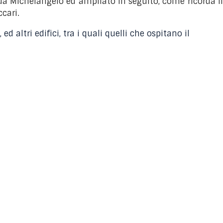
to da Michelangelo ed ampliato in seguito, come ricorda il
ccari.
d altri edifici, tra i quali quelli che ospitano il